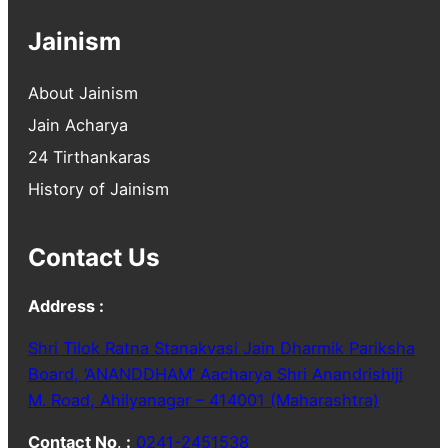
Jainism
About Jainism
Jain Acharya
24 Tirthankaras
History of Jainism
Contact Us
Address :
Shri Tilok Ratna Stanakvasi Jain Dharmik Pariksha
Board, ‘ANANDDHAM’ Aacharya Shri Anandrishiji
M. Road, Ahilyanagar – 414001 (Maharashtra)
Contact No
.
:
0241-2451538