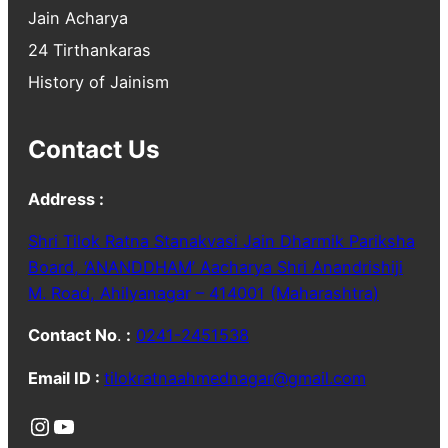
Jain Acharya
24 Tirthankaras
History of Jainism
Contact Us
Address :
Shri Tilok Ratna Stanakvasi Jain Dharmik Pariksha
Board, ‘ANANDDHAM’ Aacharya Shri Anandrishiji
M. Road, Ahilyanagar – 414001 (Maharashtra)
Contact No
.
:
0241-2451538
Email ID :
tilokratnaahmednagar@gmail.com